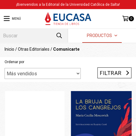
¡Bienvenidos a la Editorial de la Universidad Católica de Salta!
MENÚ
0
PRODUCTOS
Inicio
/
Otras Editoriales
/
Comunicarte
Ordenar por
FILTRAR