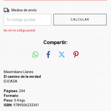
Entregas para el CP:
CAMBIAR CP
Medios de envío
CALCULAR
No sé mi código postal
Compartir:
Maximiliano Llanes
El camino de la verdad
EUCASA
Páginas:
244
Formato:
Peso:
0.4 kgs.
ISBN:
9789506233341