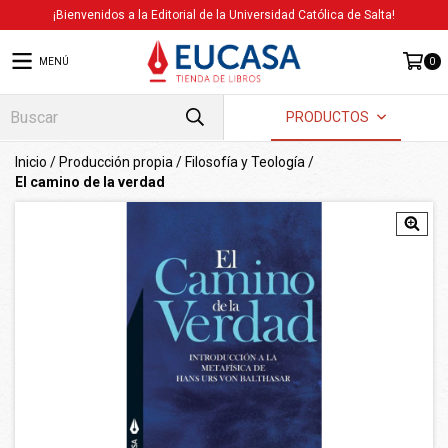
¡Bienvenidos a la Editorial de la Universidad Católica de Salta!
MENÚ
0
PRODUCTOS
Inicio
/
Producción propia
/
Filosofía y Teología
/
El camino de la verdad